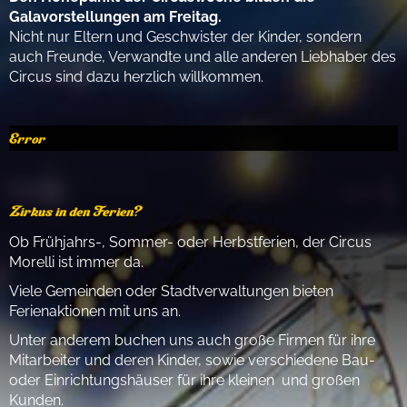
Galavorstellungen am Freitag.
Nicht nur Eltern und Geschwister der Kinder, sondern
auch Freunde, Verwandte und alle anderen Liebhaber des
Circus sind dazu herzlich willkommen.
Error
Zirkus in den Ferien?
Ob Frühjahrs-, Sommer- oder Herbstferien, der Circus
Morelli ist immer da.
Viele Gemeinden oder Stadtverwaltungen bieten
Ferienaktionen mit uns an.
Unter anderem buchen uns auch große Firmen für ihre
Mitarbeiter und deren Kinder, sowie verschiedene Bau-
oder Einrichtungshäuser für ihre kleinen und großen
Kunden.