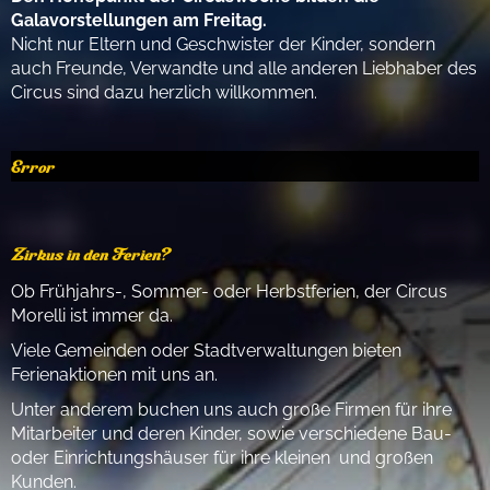
Galavorstellungen am Freitag.
Nicht nur Eltern und Geschwister der Kinder, sondern
auch Freunde, Verwandte und alle anderen Liebhaber des
Circus sind dazu herzlich willkommen.
Error
Zirkus in den Ferien?
Ob Frühjahrs-, Sommer- oder Herbstferien, der Circus
Morelli ist immer da.
Viele Gemeinden oder Stadtverwaltungen bieten
Ferienaktionen mit uns an.
Unter anderem buchen uns auch große Firmen für ihre
Mitarbeiter und deren Kinder, sowie verschiedene Bau-
oder Einrichtungshäuser für ihre kleinen und großen
Kunden.